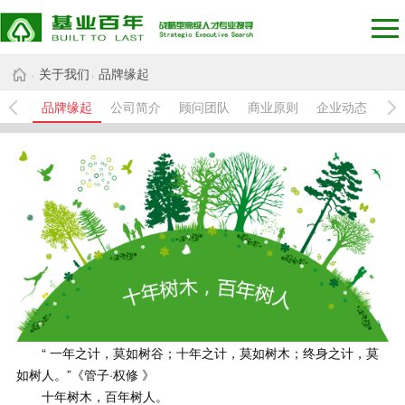
关于我们
品牌缘起
›
›
品牌缘起
公司简介
顾问团队
商业原则
企业动态
“ 一年之计，莫如树谷；十年之计，莫如树木；终身之计，莫
如树人。”《管子·权修 》
十年树木，百年树人。