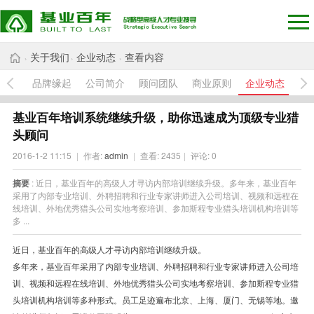
关于我们
企业动态
查看内容
›
›
›
品牌缘起
公司简介
顾问团队
商业原则
企业动态
基业百年培训系统继续升级，助你迅速成为顶级专业猎
头顾问
2016-1-2 11:15
|
作者:
admin
|
查看:
2435
|
评论: 0
摘要
: 近日，基业百年的高级人才寻访内部培训继续升级。多年来，基业百年
采用了内部专业培训、外聘招聘和行业专家讲师进入公司培训、视频和远程在
线培训、外地优秀猎头公司实地考察培训、参加斯程专业猎头培训机构培训等
多 ...
近日，基业百年的高级人才寻访内部培训继续升级。
多年来，基业百年采用了内部专业培训、外聘招聘和行业专家讲师进入公司培
训、视频和远程在线培训、外地优秀猎头公司实地考察培训、参加斯程专业猎
头培训机构培训等多种形式。员工足迹遍布北京、上海、厦门、无锡等地。邀