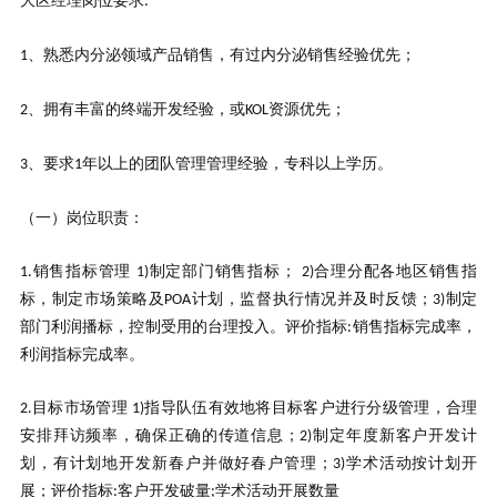
大区经理岗位要求
:
、熟悉内分泌领域产品销售，有过内分泌销售经验优先；
1
、拥有丰富的终端开发经验，或
资源优先；
2
KOL
、要求
年以上的团队管理管理经验，专科以上学历。
3
1
（一）岗位职责：
销售指标管理
制定部门销售指标；
合理分配各地区销售指
1.
1)
2)
标，制定市场策略及
计划，监督执行情况并及时反馈；
制定
POA
3)
部门利润播标，控制受用的台理投入。评价指标
销售指标完成率，
:
利润指标完成率。
目标市场管理
指导队伍有效地将目标客户进行分级管理，合理
2.
1)
安排拜访频率，确保正确的传道信息；
制定年度新客户开发计
2)
划，有计划地开发新春户并做好春户管理；
学术活动按计划开
3)
展；评价指标
客户开发破量
学术活动开展数量
:
;