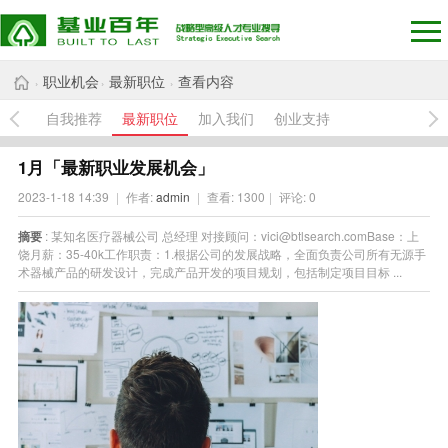
职业机会
最新职位
查看内容
›
›
›
自我推荐
最新职位
加入我们
创业支持
1月「最新职业发展机会」
2023-1-18 14:39
|
作者:
admin
|
查看:
1300
|
评论: 0
摘要
: 某知名医疗器械公司 总经理 对接顾问：vici@btlsearch.comBase：上
饶月薪：35-40k工作职责：1.根据公司的发展战略，全面负责公司所有无源手
术器械产品的研发设计，完成产品开发的项目规划，包括制定项目目标 ...