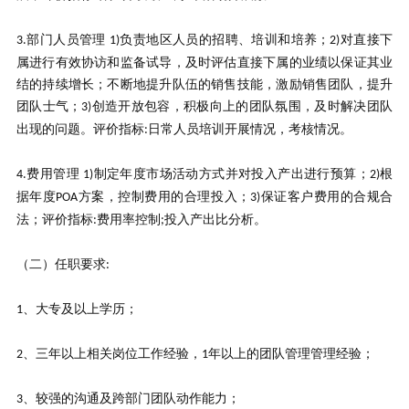
部门人员管理
负责地区人员的招聘、培训和培养；
对直接下
3.
1)
2)
属进行有效协访和监备试导，及时评估直接下属的业绩以保证其业
结的持续增长；不断地提升队伍的销售技能，激励销售团队，提升
团队士气；
创造开放包容，积极向上的团队氛围，及时解决团队
3)
出现的问题。评价指标
日常人员培训开展情况，考核情况。
:
费用管理
制定年度市场活动方式并对投入产出进行预算；
根
4.
1)
2)
据年度
方案，控制费用的合理投入；
保证客户费用的合规合
POA
3)
法；评价指标
费用率控制
投入产出比分析。
:
;
（二）任职要求
:
、大专及以上学历；
1
、三年以上相关岗位工作经验，
年以上的团队管理管理经验；
2
1
、较强的沟通及跨部门团队动作能力；
3