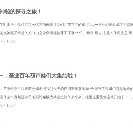
|神秘的探寻之旅！
半时由于小伙伴们过分优异的表现让我们之前立下的旅行flag一不小心就达成了于是
这次神秘又幸运的长白山之旅缓缓地拉开了序幕~~~1、青岛-延吉 主题：休养生息 等待攀
7-8 16:21
一，基业百年葫芦娃们大集结啦！
，儿童节快乐！快跟着小编走进我们今天的怀旧童年嘉年华~今天到了公司门口是这样的施
湖​什么？竟然还有爷爷跟蛇精以为就这么简单来来来，往里走重头戏这就开始了！一、 .
6-4 16:34