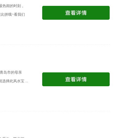
最热闹的时刻 。
比拼哦~看我们
是青岛市的母亲
择此风水宝 ...