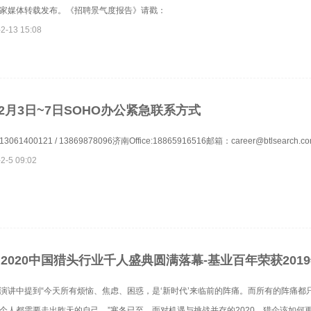
家媒体转载发布。《招聘景气度报告》请戳：
2-13 15:08
年2月3日~7日SOHO办公紧急联系方式
61400121 / 13869878096济南Office:18865916516邮箱：career@btlsearch.c
2-5 09:02
 | 2020中国猎头行业千人盛典圆满落幕-基业百年荣获20
具品牌 ...
演讲中提到“今天所有烦恼、焦虑、困惑，是‘新时代’来临前的阵痛。而所有的阵痛都
个人都需要走出昨天的自己。”寒冬已至，面对机遇与挑战并存的2020，猎企该如何更好的