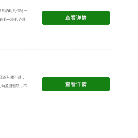
个寻常的时刻但这一
酒吧—浪吧 齐赴
的圣诞礼物不过，
几句圣诞甜话，不