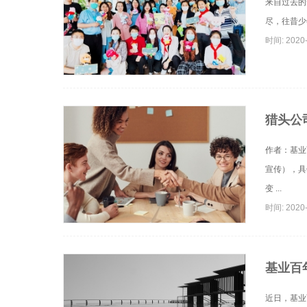
来自过去的
尽，往昔少
时间: 2020-
猎头公
作者：基业
宣传），具
变 ...
时间: 2020-
基业百
近日，基业