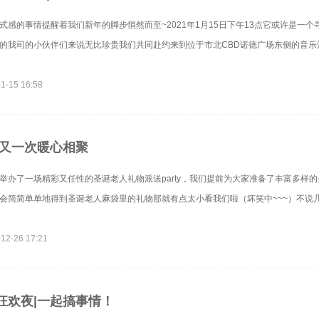
式感的事情提醒着我们新年的脚步悄然而至~2021年1月15日下午13点它或许是一
的我司的小伙伴们来说无比珍贵我们共同赴约来到位于市北CBD诺德广场东侧的音乐
1-15 16:58
|又一次暖心相聚
举办了一场精彩又任性的圣诞老人礼物派送party，我们提前为大家准备了丰富多样
会简简单单地得到圣诞老人麻袋里的礼物那就有点太小看我们啦（坏笑中~~~）不说
12-26 17:21
狂欢夜|一起搞事情！