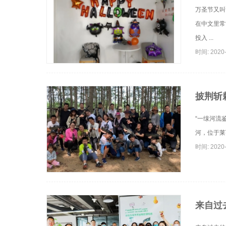
万圣节又叫
在中文里常
投入 ...
时间: 2020-
披荆斩
“一缐河流
河，位于莱
时间: 2020-
来自过