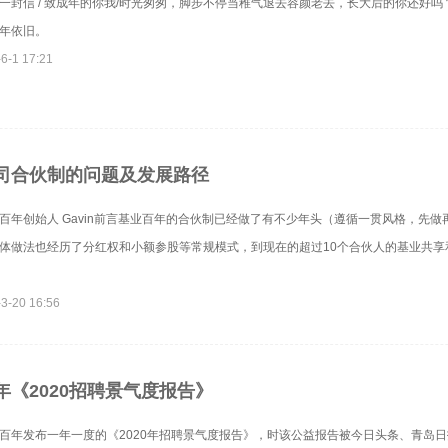
一封信 / 致成年的你我/时光匆匆，脚步不停当稚气退去容颜老去，长大后的你还好吗
年依旧。
6-1 17:21
司合伙制的问题及发展路径
百年创始人 Gavin前言基业百年的合伙制已经做了有不少年头（遵循一贯风格，先做
体做法也经历了分红权和小额参股等常规模式，到现在的超过10个合伙人的基业共享
3-20 16:56
年《2020招聘景气度报告》
百年发布一年一度的《2020年招聘景气度报告》，时该公益报告被今日头条、青岛日