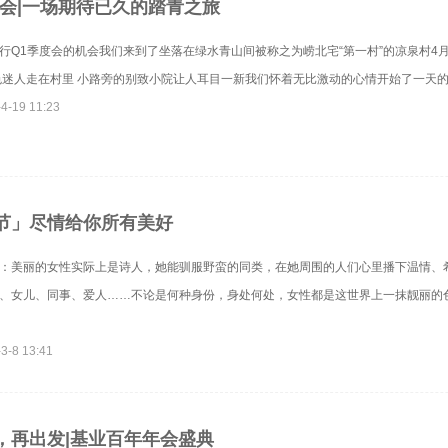
度会|一场期待已久的踏青之旅
行Q1季度会的机会我们来到了坐落在绿水青山间被称之为崂北宅“第一村”的凉泉村4
色迷人走在村里 小路旁的别致小院让人耳目一新我们怀着无比激动的心情开始了一天的踏青
4-19 11:23
节」尽情给你所有美好
：美丽的女性实际上是诗人，她能驯服野蛮的同类，在她周围的人们心里播下温情、
、女儿、同事、爱人……不论是何种身份，身处何处，女性都是这世界上一抹靓丽的
3-8 13:41
，再出发|基业百年年会盛典