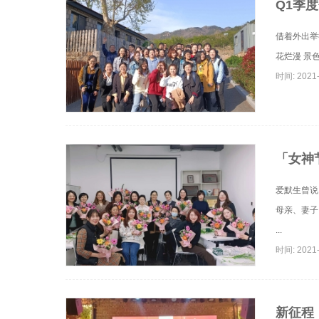
Q1季
借着外出举
花烂漫 景
时间: 2021-
「女神
爱默生曾说
母亲、妻子
...
时间: 2021-
新征程