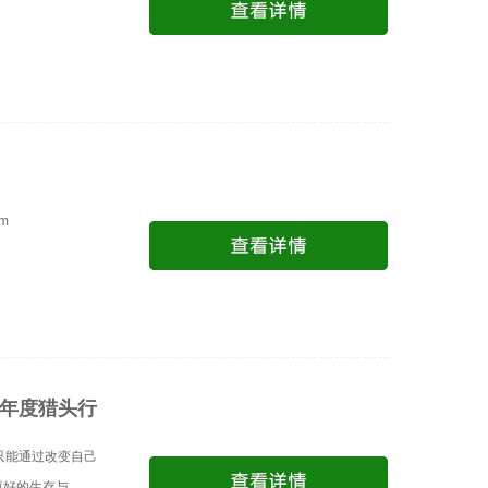
om
19年度猎头行
只能通过改变自己
生存与 ...