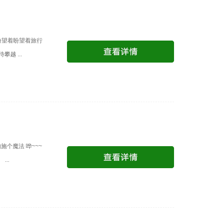
盼望着盼望着旅行
越 ...
个魔法 哗~~~
..