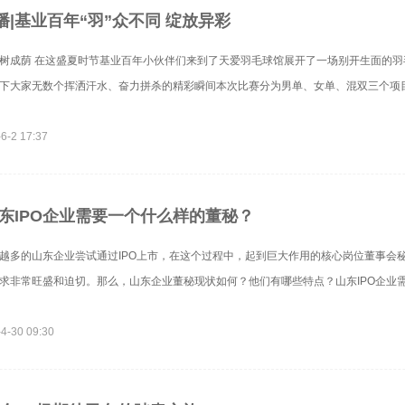
播|基业百年“羽”众不同 绽放异彩
树成荫 在这盛夏时节基业百年小伙伴们来到了天爱羽毛球馆展开了一场别开生面的羽
下大家无数个挥洒汗水、奋力拼杀的精彩瞬间本次比赛分为男单、女单、混双三个项
6-2 17:37
山东IPO企业需要一个什么样的董秘？
越多的山东企业尝试通过IPO上市，在这个过程中，起到巨大作用的核心岗位董事会
求非常旺盛和迫切。那么，山东企业董秘现状如何？他们有哪些特点？山东IPO企业
4-30 09:30