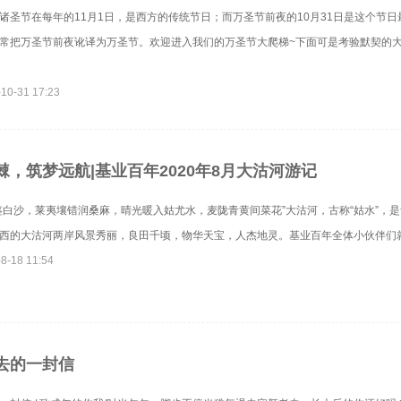
诸圣节在每年的11月1日，是西方的传统节日；而万圣节前夜的10月31日是这个节日
常把万圣节前夜讹译为万圣节。欢迎进入我们的万圣节大爬梯~下面可是考验默契的大
10-31 17:23
棘，筑梦远航|基业百年2020年8月大沽河游记
鉴白沙，莱夷壤错润桑麻，晴光暖入姑尤水，麦陇青黄间菜花”大沽河，古称“姑水”，
西的大沽河两岸风景秀丽，良田千顷，物华天宝，人杰地灵。基业百年全体小伙伴们就选
8-18 11:54
去的一封信