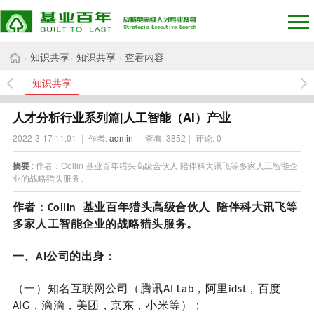
知识共享
知识共享
查看内容
›
›
›
知识共享
人才分析行业系列篇|人工智能（AI）产业
2022-3-17 11:01
|
作者:
admin
|
查看:
3852
|
评论: 0
摘要
: 作者：Collin 基业百年猎头高级合伙人 陪伴科大讯飞等多家人工智能企
业的战略猎头服务。
作者：
基业百年猎头高级合伙人
陪伴科大讯飞等
C
ollin
多家人工智能企业的战略猎头服务。
一、
公司的出身：
AI
（一）知名互联网公司（腾讯
，阿里
，百度
AI Lab
idst
，滴滴，美团，京
东，小米等）；
AIG