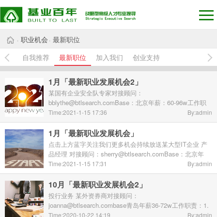
职业机会
最新职位
›
›
自我推荐
最新职位
加入我们
创业支持
1月「最新职业发展机会2」
某国有企业安全队专家对接顾问：
bblythe@btlsearch.comBase：北京年薪：60-96w工作职
责：前沿攻防技术研究，输出研究成果；1.负责公司核心产
Time:2021-1-15 17:36
By:admin
品的深入漏洞挖掘；2.负责红队工具的研发；3.代表公司参
加国内外知名攻防 ...
1月「最新职业发展机会」
​点击上方蓝字关注我们更多机会持续放送某大型IT企业 产
品经理 对接顾问：sherry@btlsearch.comBase：北京年
薪：75-120w工作职责：1.负责竞品调研及市场分析，通过
Time:2021-1-15 17:31
By:admin
需求调研和分析不断提升产品竞 ...
10月「最新职业发展机会2」
投行业务 某外资券商对接顾问：
joanna@btlsearch.combase青岛年薪36-72w工作职责：1.
负责ABS、企业债等项目建议书的编写，参与项目方案的
Time:2020-10-22 14:19
By:admin