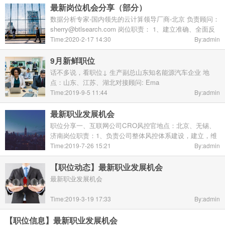
最新岗位机会分享（部分）
数据分析专家-国内领先的云计算领导厂商-北京 负责顾问：
sherry@btlsearch.com 岗位职责： 1、建立准确、全面反
映业务运作健康度的数据指标体系和工具，包括用户维度、
Time:2020-2-17 14:30
By:admin
内容维度、产品维度、商业维度； 2、构建有效的 ...
9月新鲜职位
话不多说，看职位↓ 生产副总山东知名能源汽车企业 地
点：山东、江苏、湖北对接顾问: Ema
ema@btlsearch.com职位描述：1、参与汽车基地的筹建
Time:2019-9-5 11:44
By:admin
2、负责生产领导班子的搭建3、负责生产体系的运营4、有
过5年以 ...
最新职业发展机会
职位分享一、互联网公司CRO风控官地点：北京、无锡、
济南岗位职责：1、负责公司整体风控体系建设，建立，维
护险管理信息库并建立业务风险追偿机制；2、负责规划和
Time:2019-7-26 15:21
By:admin
制定相应的风险管理政策与策略3、动态监测并及时发现 ...
【职位动态】最新职业发展机会
最新职业发展机会
Time:2019-3-19 17:33
By:admin
【职位信息】最新职业发展机会