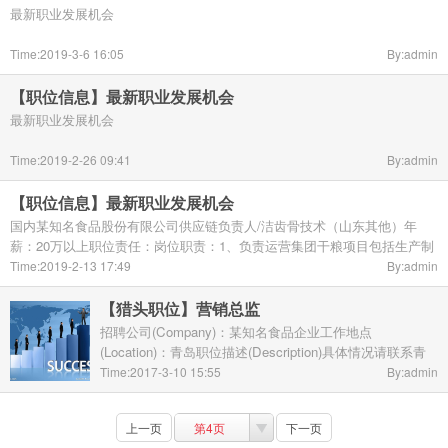
最新职业发展机会
Time:2019-3-6 16:05
By:admin
【职位信息】最新职业发展机会
最新职业发展机会
Time:2019-2-26 09:41
By:admin
【职位信息】最新职业发展机会
国内某知名食品股份有限公司供应链负责人/洁齿骨技术（山东其他）年
薪：20万以上职位责任：岗位职责：1、负责运营集团干粮项目包括生产制
造、设备管理、品质管理、技术研发、仓储物流等在内的整个供应链系
Time:2019-2-13 17:49
By:admin
统。2、宠 ...
【猎头职位】营销总监
招聘公司(Company)：某知名食品企业工作地点
(Location)：青岛职位描述(Description)具体情况请联系青
岛猎头顾问Cici 电话：0532-80931983 邮箱：
Time:2017-3-10 15:55
By:admin
cici@btlsearch.com招聘公司简介(Description)某知名食品
企业
上一页
第4页
下一页