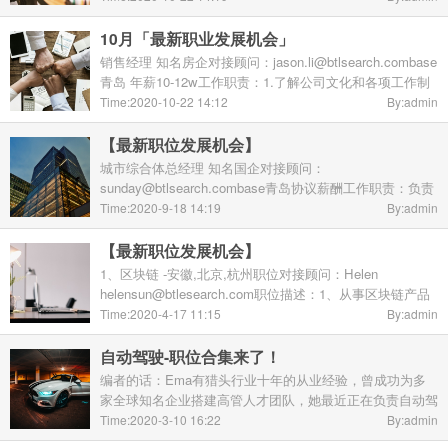
设计；2.IPO、再融资、并购重组，债券承销，独立完成项
目尽职调查、方案论证 ...
10月「最新职业发展机会」
销售经理 知名房企对接顾问：jason.li@btlsearch.combase
青岛 年薪10-12w工作职责：1.了解公司文化和各项工作制
度，并能够及时传达、解读、执行；2.制定个人及团队工作
Time:2020-10-22 14:12
By:admin
计划，并能高效执行、创造性的完成；3.带领团队 ...
【最新职位发展机会】
城市综合体总经理 知名国企对接顾问：
sunday@btlsearch.combase青岛协议薪酬工作职责：负责
城市综合体项目整体招商、运营管理工作，完成集团的经营
Time:2020-9-18 14:19
By:admin
指标。任职资格：大型写字楼群为主的城市综合体招商，租
售或资产管 ...
【最新职位发展机会】
1、区块链 -安徽,北京,杭州职位对接顾问：Helen
helensun@btlesearch.com职位描述：1、从事区块链产品
的设计和开发，专注于区块链底层技术的研究和应用，区块
Time:2020-4-17 11:15
By:admin
链周边工具开发；2、搭建区块链底层基础设施，实现联盟
...
自动驾驶-职位合集来了！
编者的话：Ema有猎头行业十年的从业经验，曾成功为多
家全球知名企业搭建高管人才团队，她最近正在负责自动驾
驶领域的大量职位哦~自动驾驶领域的“牛人”是你吗？直接
Time:2020-3-10 16:22
By:admin
联系她：Ema@btlsearch.com导航定位技术经理:岗位 ...